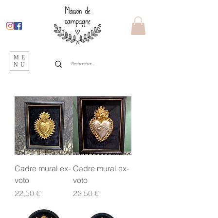
ME
NU
Cadre mural ex-
Cadre mural ex-
voto
voto
Prix
Prix
22,50 €
22,50 €