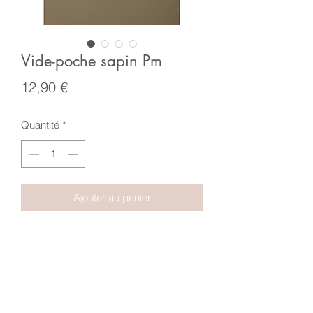
Vide-poche sapin Pm
Prix
12,90 €
Quantité
*
Ajouter au panier
Un beau vide-poche pour une
ambiance montagne.
Existe aussi en Gm