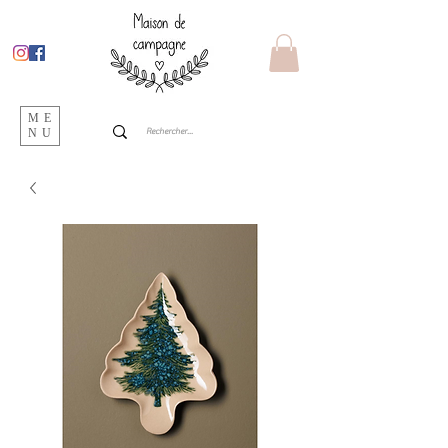
ME
NU