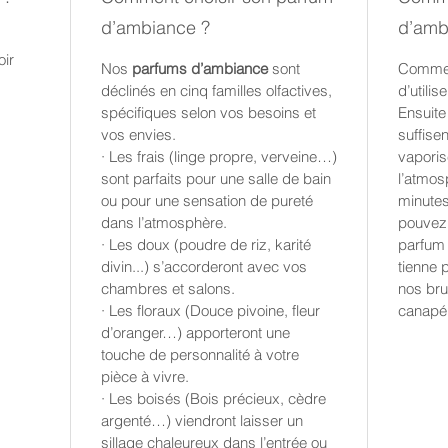
cannelle
d’ambiance ?
d’amb
convivia
oir
Nos
parfums d’ambiance
sont
Commen
déclinés en cinq familles olfactives,
d’utili
spécifiques selon vos besoins et
Ensuite
vos envies.
suffisen
· Les frais (linge propre, verveine…)
vaporis
sont parfaits pour une salle de bain
l’atmos
ou pour une sensation de pureté
minutes
dans l’atmosphère.
pouvez 
· Les doux (poudre de riz, karité
parfum 
divin...) s’accorderont avec vos
tienne 
chambres et salons.
nos bru
· Les floraux (Douce pivoine, fleur
canapé 
d’oranger…) apporteront une
touche de personnalité à votre
pièce à vivre.
· Les boisés (Bois précieux, cèdre
argenté…) viendront laisser un
sillage chaleureux dans l’entrée ou