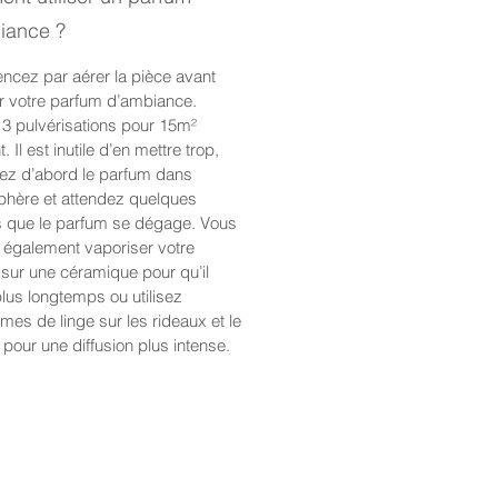
 et du clou de girofle… La
iance ?
lité d’un foyer chaleureux.
cez par aérer la pièce avant
ser votre parfum d’ambiance.
 3 pulvérisations pour 15m²
t. Il est inutile d’en mettre trop,
ez d’abord le parfum dans
phère et attendez quelques
 que le parfum se dégage. Vous
également vaporiser votre
sur une céramique pour qu’il
plus longtemps ou utilisez
mes de linge sur les rideaux et le
pour une diffusion plus intense.