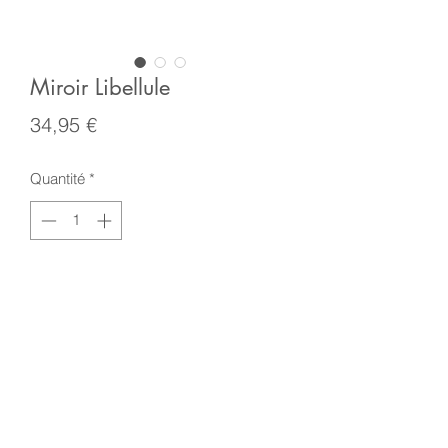
Miroir Libellule
Prix
34,95 €
Quantité
*
Ajouter au panier
Jolie décoration murale en miroir et
résine doré.
Elle apportera une touche enchantée à
votre déco.
A accrocher au mur.