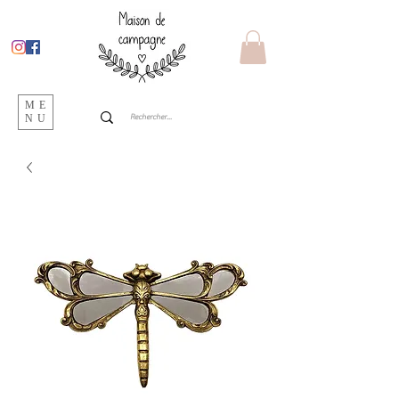
ME
NU