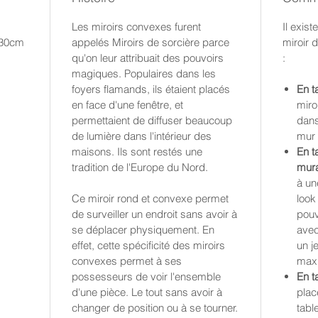
Les miroirs convexes furent
Il exist
 30cm
appelés Miroirs de sorcière parce
miroir 
qu'on leur attribuait des pouvoirs
:
magiques. Populaires dans les
foyers flamands, ils étaient placés
En t
en face d'une fenêtre, et
miro
permettaient de diffuser beaucoup
dans
de lumière dans l'intérieur des
mur 
maisons. Ils sont restés une
En t
tradition de l'Europe du Nord.
mura
à un
Ce miroir rond et convexe permet
look
de surveiller un endroit sans avoir à
pouv
se déplacer physiquement. En
avec
effet, cette spécificité des miroirs
un j
convexes permet à ses
maxi
possesseurs de voir l'ensemble
En t
d'une pièce. Le tout sans avoir à
plac
changer de position ou à se tourner.
tabl