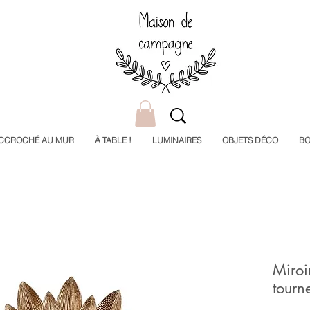
CCROCHÉ AU MUR
À TABLE !
LUMINAIRES
OBJETS DÉCO
BO
Miroi
tourn