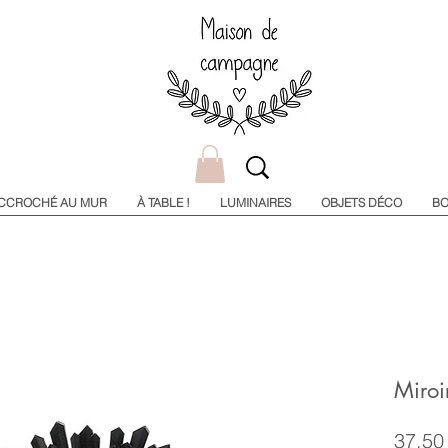
CCROCHÉ AU MUR
À TABLE !
LUMINAIRES
OBJETS DÉCO
BO
Miroi
37,50