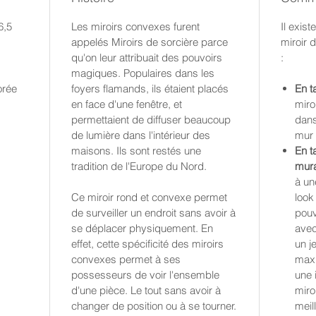
6,5
Les miroirs convexes furent
Il exist
appelés Miroirs de sorcière parce
miroir 
qu'on leur attribuait des pouvoirs
:
magiques. Populaires dans les
orée
foyers flamands, ils étaient placés
En t
en face d'une fenêtre, et
miro
permettaient de diffuser beaucoup
dans
de lumière dans l'intérieur des
mur 
maisons. Ils sont restés une
En t
tradition de l'Europe du Nord.
mura
à un
Ce miroir rond et convexe permet
look
de surveiller un endroit sans avoir à
pouv
se déplacer physiquement. En
avec
effet, cette spécificité des miroirs
un j
convexes permet à ses
maxi
possesseurs de voir l'ensemble
une 
d'une pièce. Le tout sans avoir à
miro
changer de position ou à se tourner.
meil