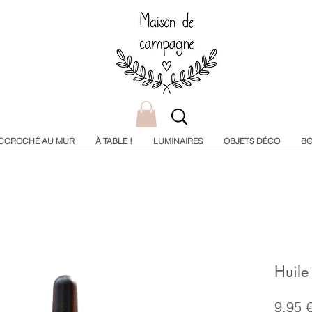
CCROCHÉ AU MUR
À TABLE !
LUMINAIRES
OBJETS DÉCO
BO
Huile
9,95 