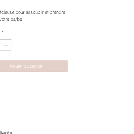
écieuse pour assouplir et prendre
votre barbe
é
*
Ajouter au panier
ients