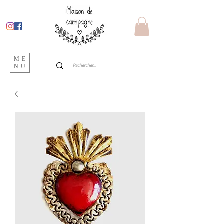
ME
NU