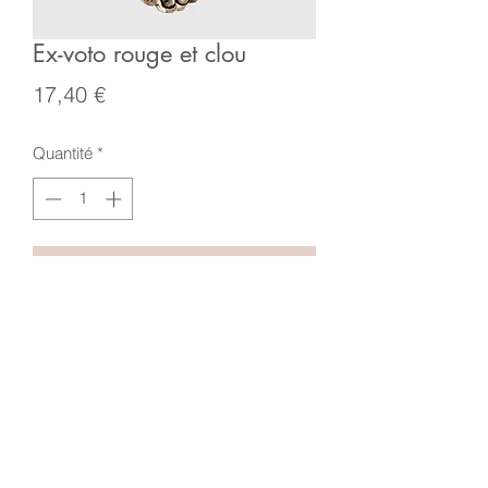
Ex-voto rouge et clou
Prix
17,40 €
Quantité
*
Ajouter au panier
Ex-voto artisanal fait au Mexique. Métal
peint.
8x12x2cm
Mentions légales