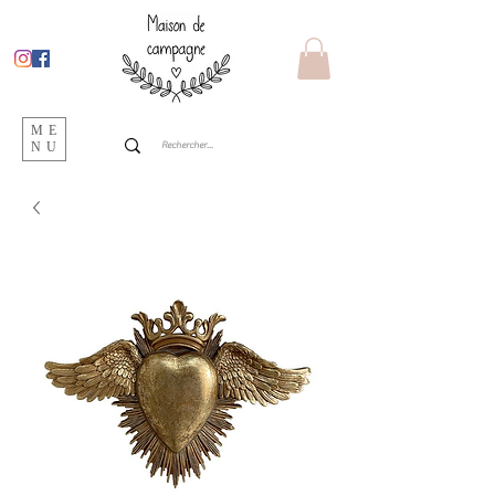
ME
NU