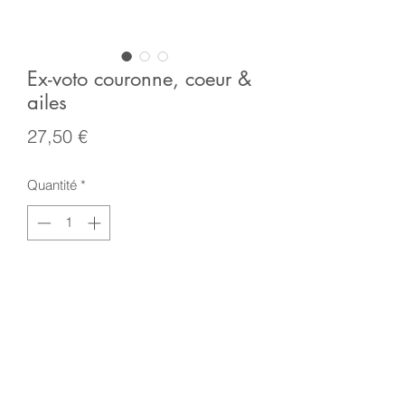
Ex-voto couronne, coeur &
ailes
Prix
27,50 €
Quantité
*
Ajouter au panier
Jolie décoration murale coeur ailé en
résine dorée.
Style ex-voto, cette décoration
apportera une touche mystique et