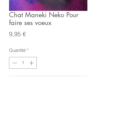
Chat Maneki Neko Pour
faire ses voeux
Prix
9,95 €
Quantité
*
Ajouter au panier
Petit grigri à accrocher représentant un
petit chat maneki neko contenant une
petite clochette à faire tinter pour attirer
le thème que vous aurez choisi.
Le chat Maneki Neko, également connu
sous le nom de "chat porte-bonheur",