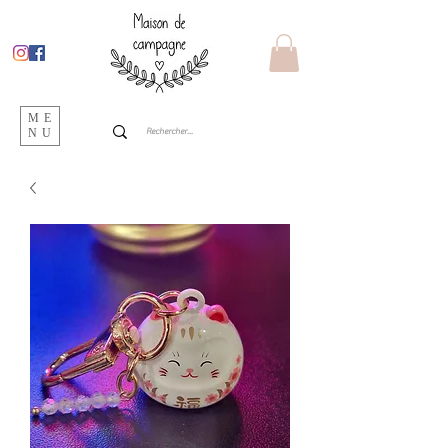
ME
NU