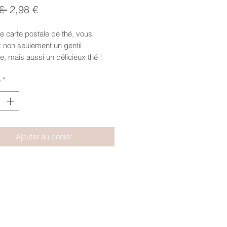
Prix
Prix
€ 
2,98 €
original
promotionnel
 carte postale de thé, vous
 non seulement un gentil
 mais aussi un délicieux thé !
x de pomme et de cannelle,
é
*
e, écorce de cacao et d'orange,
de rose...
.5cm. Pochette cartonnée.
Ajouter au panier