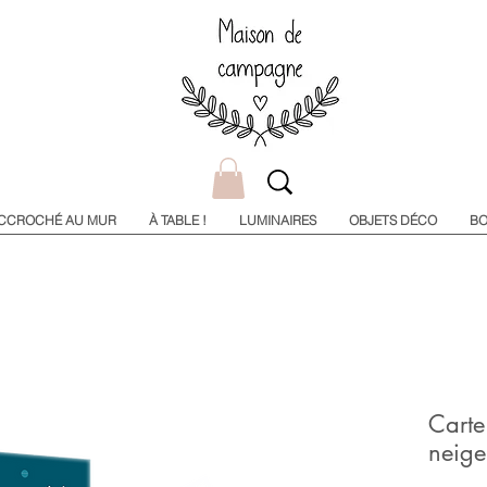
CCROCHÉ AU MUR
À TABLE !
LUMINAIRES
OBJETS DÉCO
BO
Cart
neige