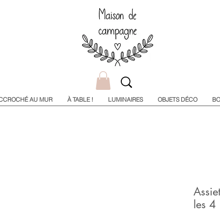
CCROCHÉ AU MUR
À TABLE !
LUMINAIRES
OBJETS DÉCO
BO
Assie
les 4