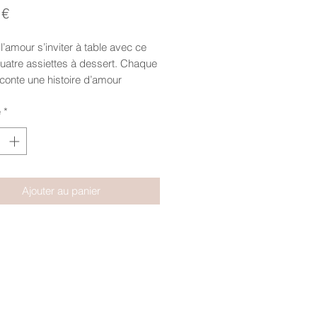
Prix
 €
l’amour s’inviter à table avec ce
uatre assiettes à dessert. Chaque
conte une histoire d’amour
t la folie des sentiments et la
é
*
des moments partagés.
e l’amour se vit sans limite, à
ure.
Ajouter au panier