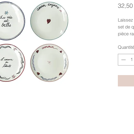
32,50
Laissez 
set de q
pièce ra
célébran
Quantit
beauté 
Parce qu
toute he