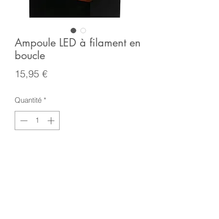
Ampoule LED à filament en
boucle
Prix
15,95 €
Quantité
*
Ajouter au panier
Look vintage, E27, 2.5 W, 220 V
Hauteur 12 cm diamètre 8 cm
2200 K, CRI 80, dimmable