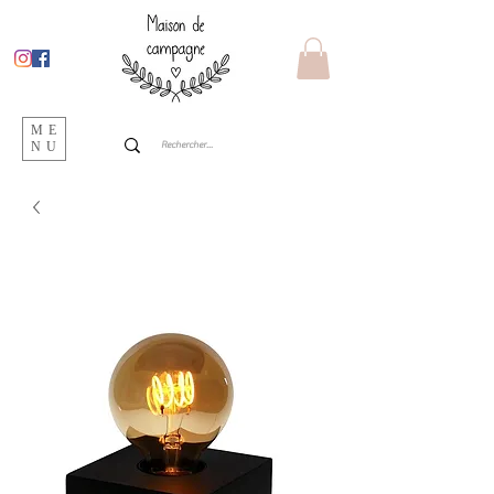
ME
NU