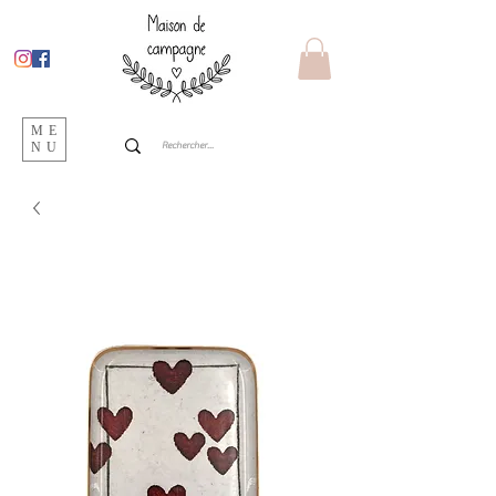
ME
NU