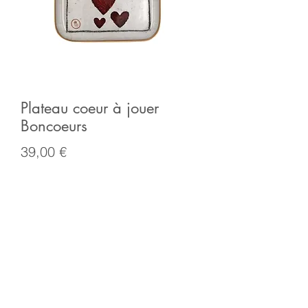
Plateau coeur à jouer
Boncoeurs
Prix
39,00 €
Rupture de stock
Inspiration. Aspirations. Boncœurs est
la marque qui séduit nos âmes
endormies. Elle propose des objets de
décor uniques, inspirés de l’art
religieux mais pas seulement. Il y a des